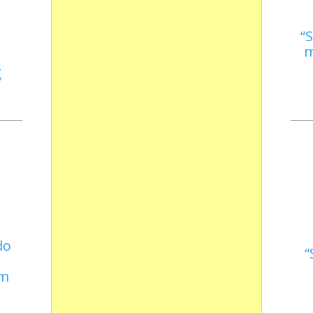
S
m
s
do
em