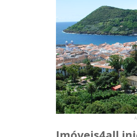
A
Imóveis4all in