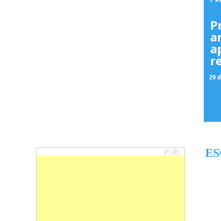
P
a
a
r
29 d
PUB
ES