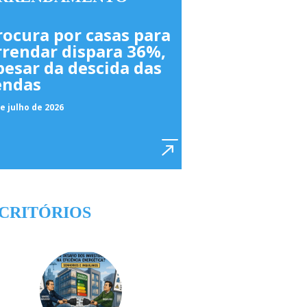
rocura por casas para
rrendar dispara 36%,
pesar da descida das
endas
e julho de 2026
CRITÓRIOS