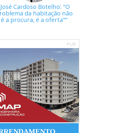
José Cardoso Botelho: "O
roblema da habitação não
é a procura, é a oferta"
PUB
RRENDAMENTO