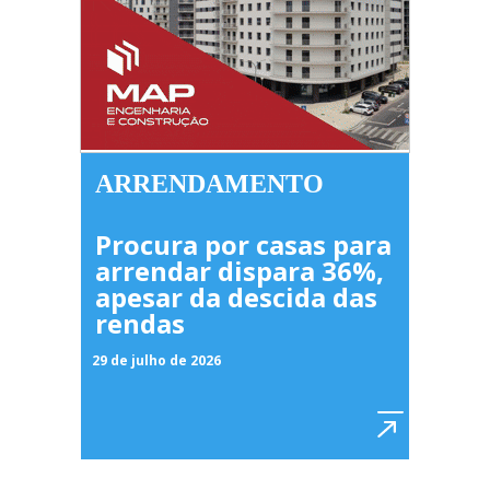
ARRENDAMENTO
Procura por casas para
arrendar dispara 36%,
apesar da descida das
rendas
29 de julho de 2026