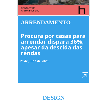
ARRENDAMENTO
Procura por casas para
arrendar dispara 36%,
apesar da descida das
rendas
29 de julho de 2026
DESIGN