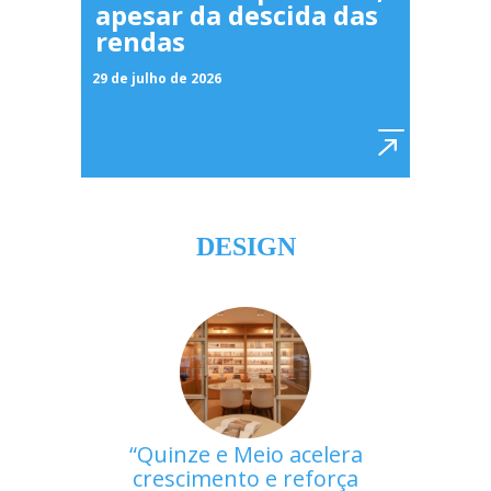
apesar da descida das
rendas
29 de julho de 2026
DESIGN
Quinze e Meio acelera
crescimento e reforça