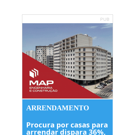
PUB
ARRENDAMENTO
Procura por casas para
arrendar dispara 36%,