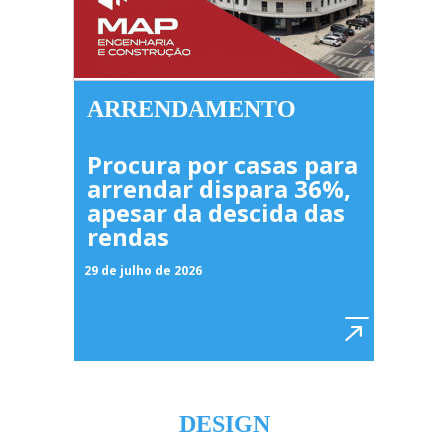
ARRENDAMENTO
Procura por casas para
arrendar dispara 36%,
apesar da descida das
rendas
29 de julho de 2026
DESIGN