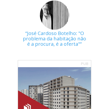
José Cardoso Botelho: "O
problema da habitação não
é a procura, é a oferta"
PUB