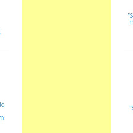
S
m
s
do
em