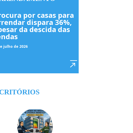
rocura por casas para
rrendar dispara 36%,
pesar da descida das
endas
e julho de 2026
CRITÓRIOS