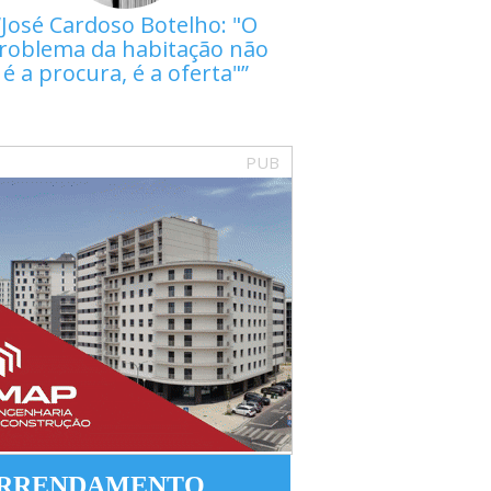
José Cardoso Botelho: "O
roblema da habitação não
é a procura, é a oferta"
PUB
RRENDAMENTO