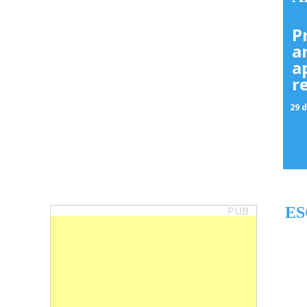
P
a
a
r
29 d
PUB
ES