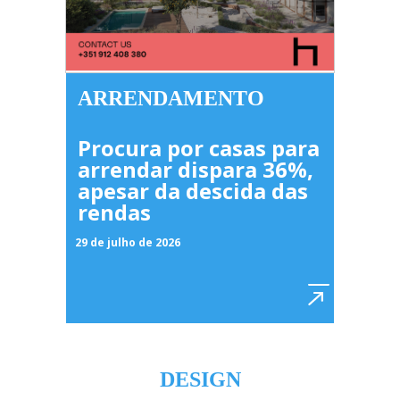
ARRENDAMENTO
Procura por casas para
arrendar dispara 36%,
apesar da descida das
rendas
29 de julho de 2026
DESIGN