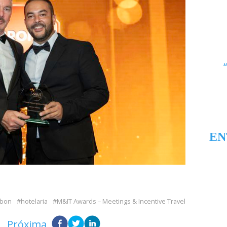
EN
sbon
hotelaria
M&IT Awards – Meetings & Incentive Travel
Próxima