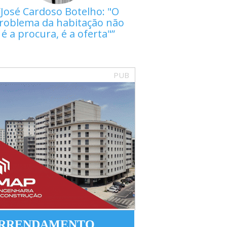
José Cardoso Botelho: "O
roblema da habitação não
é a procura, é a oferta"
PUB
RRENDAMENTO