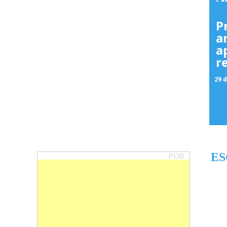
P
a
a
r
29 d
PUB
ES