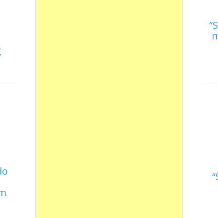
S
m
s
do
em