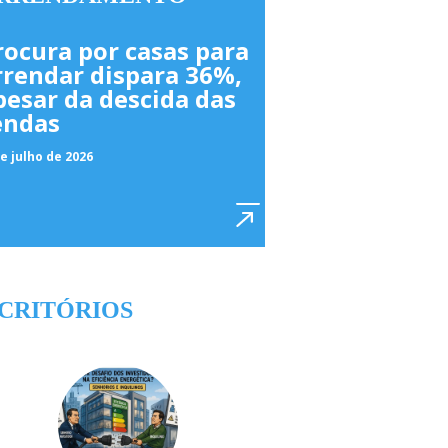
rocura por casas para
rrendar dispara 36%,
pesar da descida das
endas
e julho de 2026
CRITÓRIOS