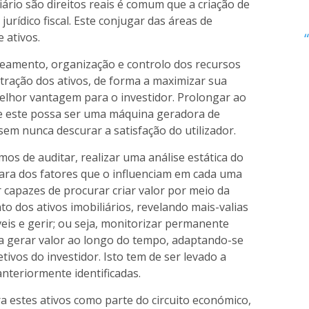
io são direitos reais é comum que a criação de
urídico fiscal. Este conjugar das áreas de
e ativos.
neamento, organização e controlo dos recursos
tração dos ativos, de forma a maximizar sua
melhor vantagem para o investidor. Prolongar ao
que este possa ser uma máquina geradora de
em nunca descurar a satisfação do utilizador.
os de auditar, realizar uma análise estática do
lara dos fatores que o influenciam em cada uma
er capazes de procurar criar valor por meio da
o dos ativos imobiliários, revelando mais-valias
áveis e gerir; ou seja, monitorizar permanente
 a gerar valor ao longo do tempo, adaptando-se
tivos do investidor. Isto tem de ser levado a
anteriormente identificadas.
ra estes ativos como parte do circuito económico,