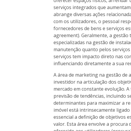
oferecer espaços físicos, arrendar u
serviços integrados que aumentam o
abrange diversas ações relacionadas 
com os utilizadores, o pessoal resp
fornecedores de bens e serviços ess
agreement). Geralmente, a gestão 
especializadas na gestão de instalac
manutenção quanto pelos serviços
serviços tem impacto direto nas condi
influenciando diretamente a sua re
A área de marketing na gestão de at
investidor na articulação dos obj
mercado em constante evolução. A f
previsão de tendências, incluind
determinantes para maximizar a ren
imóvel está intrinsecamente ligado
essencial a definição de objetivos
valor. Esta área envolve a procura d