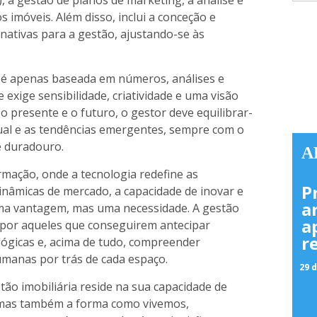
, a gestão de planos de marketing, a análise e
dos imóveis. Além disso, inclui a conceção e
rnativas para a gestão, ajustando-se às
̃o é apenas baseada em números, análises e
e exige sensibilidade, criatividade e uma visão
o presente e o futuro, o gestor deve equilibrar-
ual e as tendências emergentes, sempre com o
 e duradouro.
A
ção, onde a tecnologia redefine as
P
dinâmicas de mercado, a capacidade de inovar e
a
ma vantagem, mas uma necessidade. A gestão
a
da por aqueles que conseguirem antecipar
r
ológicas e, acima de tudo, compreender
anas por trás de cada espaço.
29 d
tão imobiliária reside na sua capacidade de
 mas também a forma como vivemos,