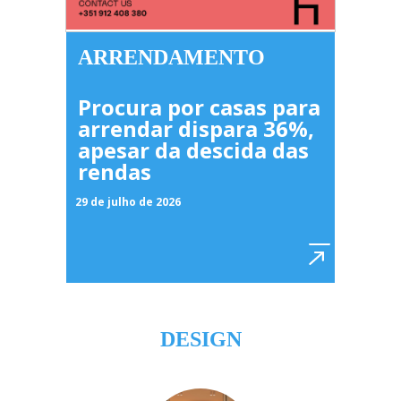
ARRENDAMENTO
Procura por casas para
arrendar dispara 36%,
apesar da descida das
rendas
29 de julho de 2026
DESIGN