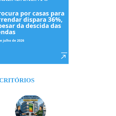
rocura por casas para
rrendar dispara 36%,
pesar da descida das
endas
e julho de 2026
CRITÓRIOS