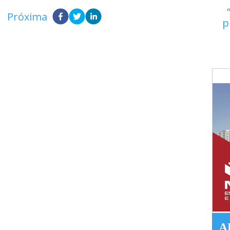
Próxima
p
A