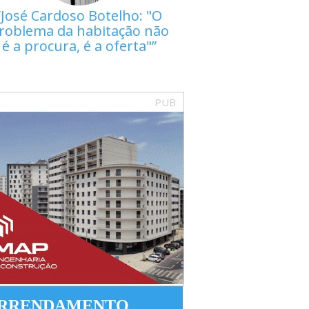
José Cardoso Botelho: "O
roblema da habitação não
é a procura, é a oferta"
PUB
RRENDAMENTO