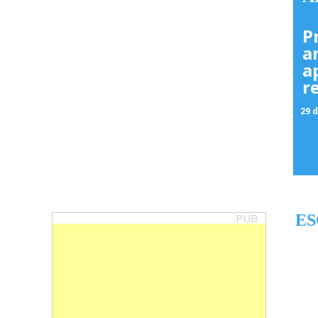
P
a
a
r
29 d
PUB
ES