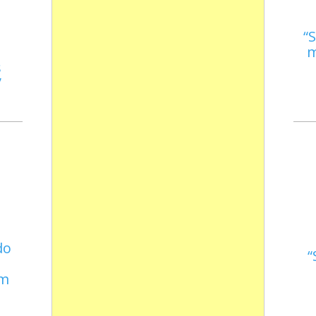
S
m
s
do
em