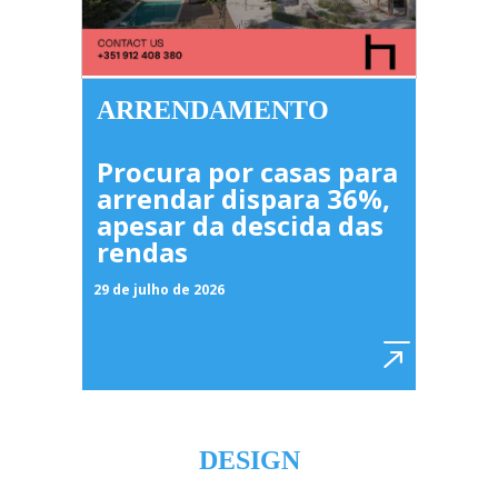
ARRENDAMENTO
Procura por casas para
arrendar dispara 36%,
apesar da descida das
rendas
29 de julho de 2026
DESIGN