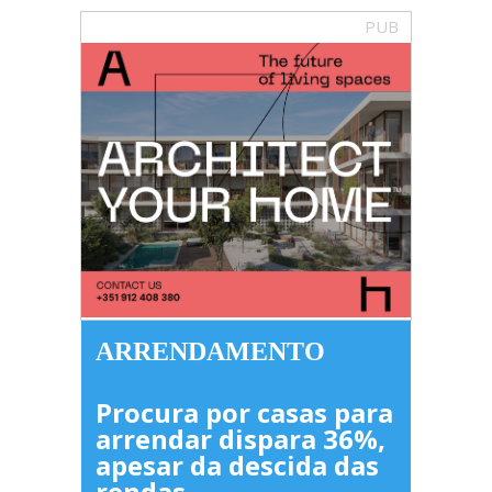
PUB
ARRENDAMENTO
Procura por casas para
arrendar dispara 36%,
apesar da descida das
rendas