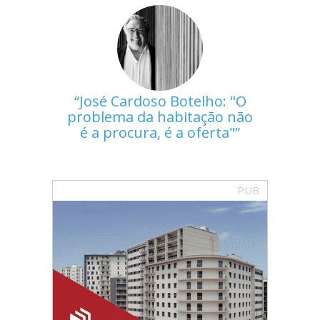
José Cardoso Botelho: "O
problema da habitação não
é a procura, é a oferta"
PUB