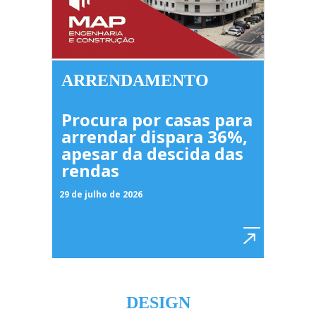
ARRENDAMENTO
Procura por casas para
arrendar dispara 36%,
apesar da descida das
rendas
29 de julho de 2026
DESIGN