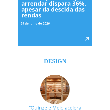
arrendar dispara 36%,
apesar da descida das
rendas
29 de julho de 2026
DESIGN
Quinze e Meio acelera