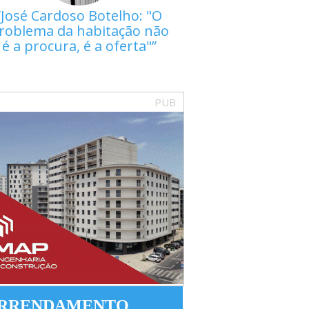
José Cardoso Botelho: "O
roblema da habitação não
é a procura, é a oferta"
PUB
RRENDAMENTO