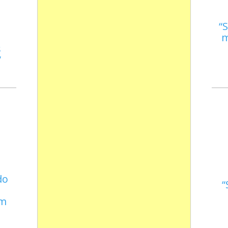
S
m
s
do
em