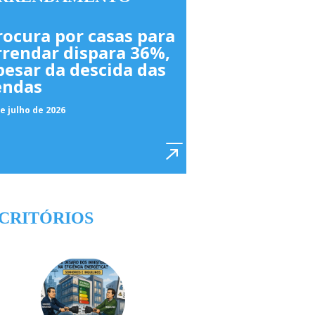
rocura por casas para
rrendar dispara 36%,
pesar da descida das
endas
e julho de 2026
CRITÓRIOS