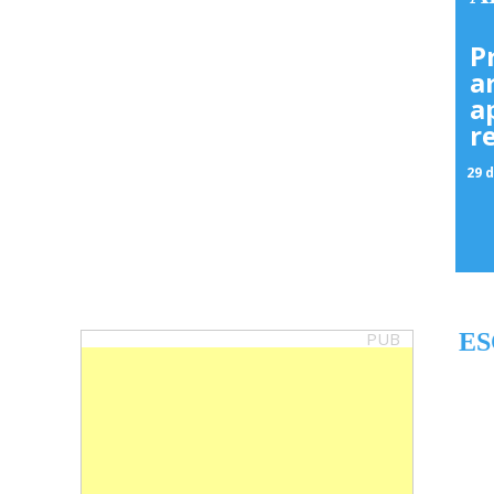
P
a
a
r
29 d
PUB
ES