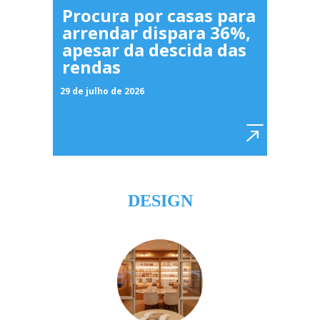
Procura por casas para
arrendar dispara 36%,
apesar da descida das
rendas
29 de julho de 2026
DESIGN