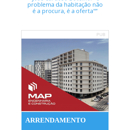
problema da habitação não
é a procura, é a oferta"
PUB
ARRENDAMENTO