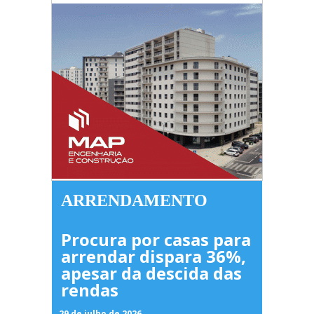
ARRENDAMENTO
Procura por casas para
arrendar dispara 36%,
apesar da descida das
rendas
29 de julho de 2026