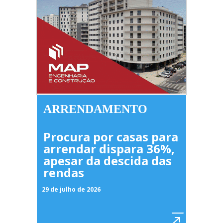
ARRENDAMENTO
Procura por casas para
arrendar dispara 36%,
apesar da descida das
rendas
29 de julho de 2026