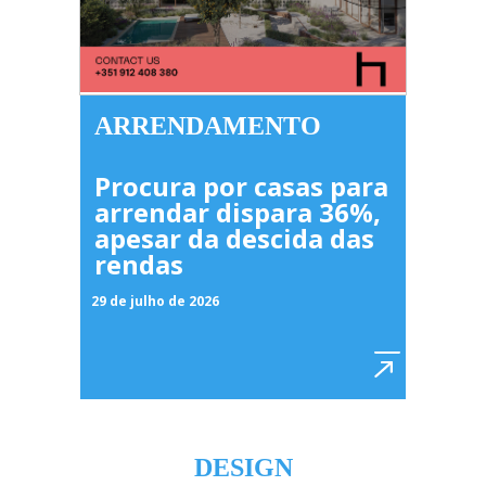
ARRENDAMENTO
Procura por casas para
arrendar dispara 36%,
apesar da descida das
rendas
29 de julho de 2026
DESIGN