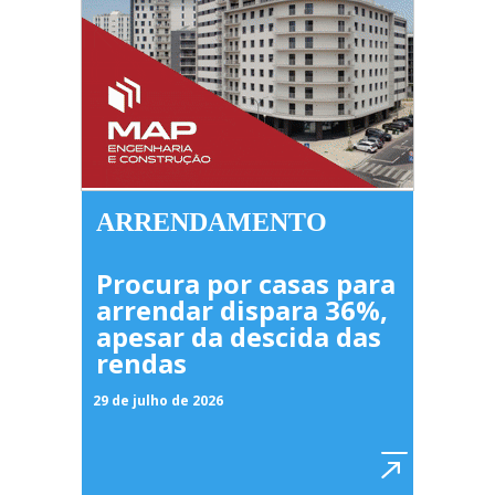
ARRENDAMENTO
Procura por casas para
arrendar dispara 36%,
apesar da descida das
rendas
29 de julho de 2026