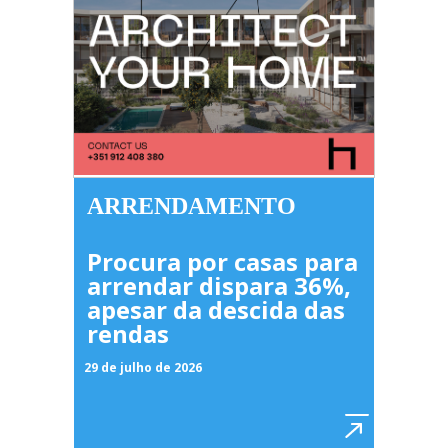
ARRENDAMENTO
Procura por casas para
arrendar dispara 36%,
apesar da descida das
rendas
29 de julho de 2026