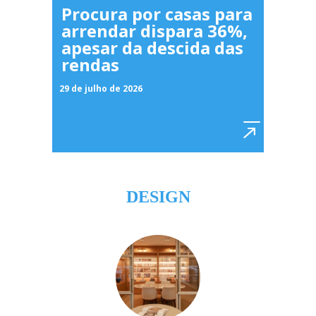
Procura por casas para
arrendar dispara 36%,
apesar da descida das
rendas
29 de julho de 2026
DESIGN