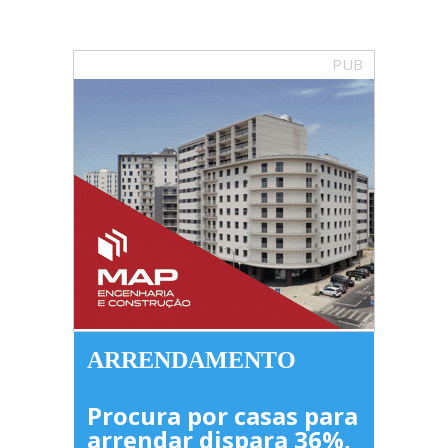
PUB
ARRENDAMENTO
Procura por casas para
arrendar dispara 36%,