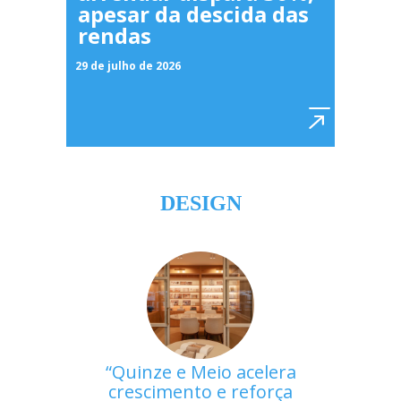
apesar da descida das
rendas
29 de julho de 2026
DESIGN
Quinze e Meio acelera
crescimento e reforça