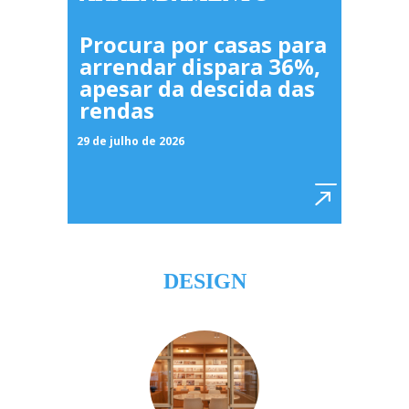
Procura por casas para
arrendar dispara 36%,
apesar da descida das
rendas
29 de julho de 2026
DESIGN