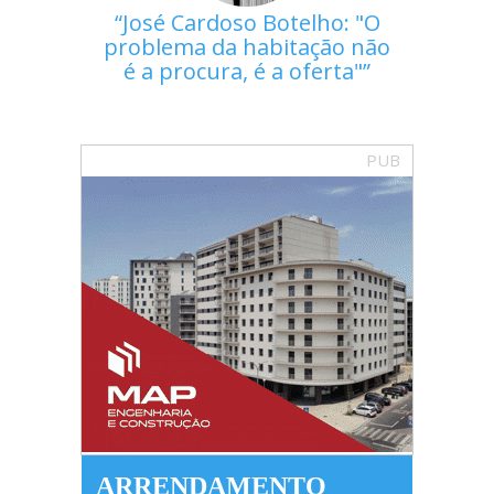
José Cardoso Botelho: "O
problema da habitação não
é a procura, é a oferta"
PUB
ARRENDAMENTO