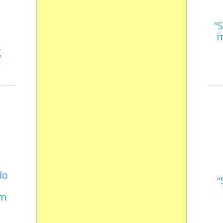
S
m
s
do
em