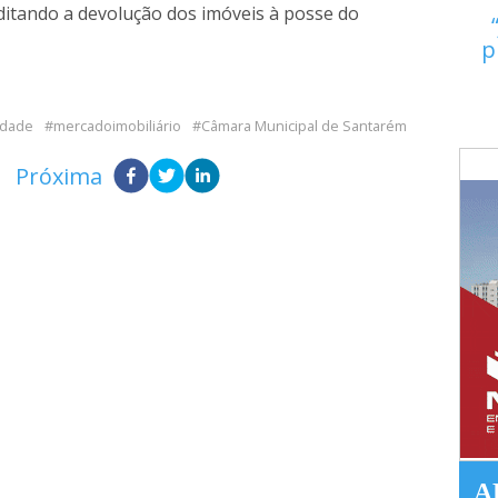
ditando a devolução dos imóveis à posse do
p
idade
mercadoimobiliário
Câmara Municipal de Santarém
Próxima
A