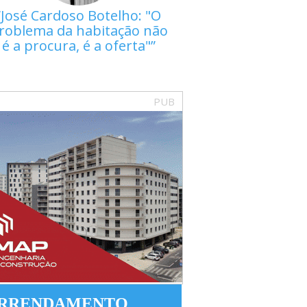
José Cardoso Botelho: "O
roblema da habitação não
é a procura, é a oferta"
PUB
RRENDAMENTO