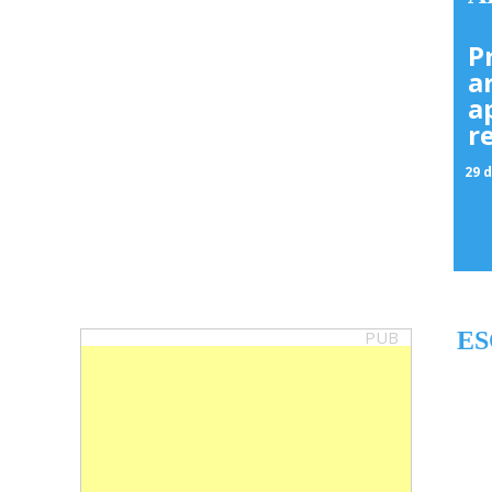
P
a
a
r
29 d
PUB
ES