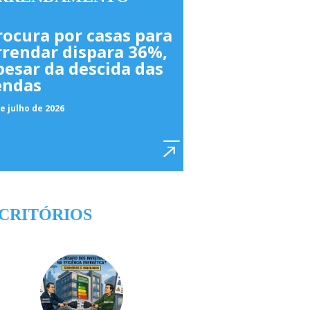
rocura por casas para
rrendar dispara 36%,
pesar da descida das
endas
e julho de 2026
CRITÓRIOS