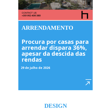
ARRENDAMENTO
Procura por casas para
arrendar dispara 36%,
apesar da descida das
rendas
29 de julho de 2026
DESIGN