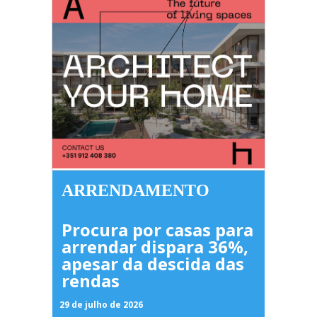
ARRENDAMENTO
Procura por casas para
arrendar dispara 36%,
apesar da descida das
rendas
29 de julho de 2026