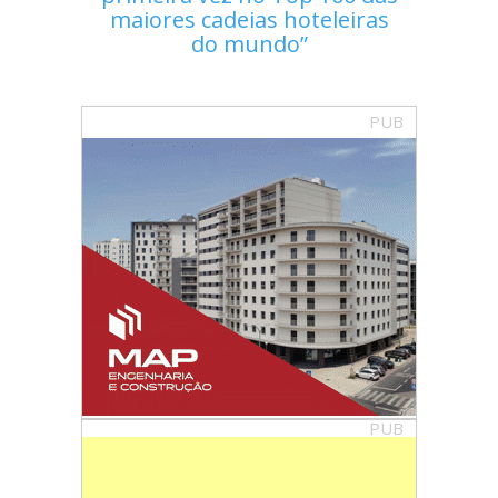
maiores cadeias hoteleiras
do mundo
PUB
PUB