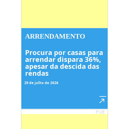
ARRENDAMENTO
Procura por casas para
arrendar dispara 36%,
apesar da descida das
rendas
29 de julho de 2026
PUB