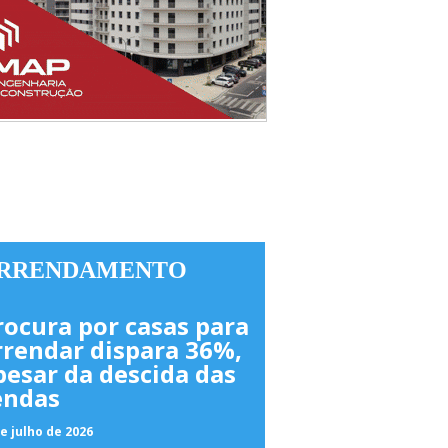
RRENDAMENTO
rocura por casas para
rrendar dispara 36%,
pesar da descida das
endas
e julho de 2026