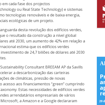
o em cada fase dos projectos
echnology ou Real State Technology) e sistemas
mo tecnologias renováveis e de baixa energia,
iais ecológicas de um projeto.
vanguarda desta revolução dos edifícios verdes,
ue o resultado da construção a nível global
dólares até 2030, um aumento de 42% em relação a
rnacional estima que os edifícios verdes
nvestimento de 24,7 biliões de dólares até 2030
tes.
A
 Sustainability Consultant BREEAM AP da Savills
acelerar a descarbonização das carteiras
P
ações de climáticas, pressão de novas
a
o acesso aos financiamentos “green” cumprindo
a
Taxonomy. Estas necessidades de edifícios verdes
r
des arrendatários empresariais de vários
 Microsoft, a Amazon e a Google declararam
29 d