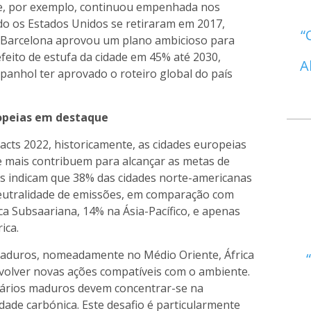
que, por exemplo, continuou empenhada nos
do os Estados Unidos se retiraram em 2017,
 Barcelona aprovou um plano ambicioso para
feito de estufa da cidade em 45% até 2030,
A
panhol ter aprovado o roteiro global do país
opeias em destaque
pacts
2022, historicamente, as cidades europeias
e mais contribuem para alcançar as metas de
s indicam que 38% das cidades norte-americanas
neutralidade de emissões, em comparação com
ca Subsaariana, 14% na Ásia-Pacífico, e apenas
ica.
aduros, nomeadamente no Médio Oriente, África
envolver novas ações compatíveis com o ambiente.
liários maduros devem concentrar-se na
dade carbónica. Este desafio é particularmente