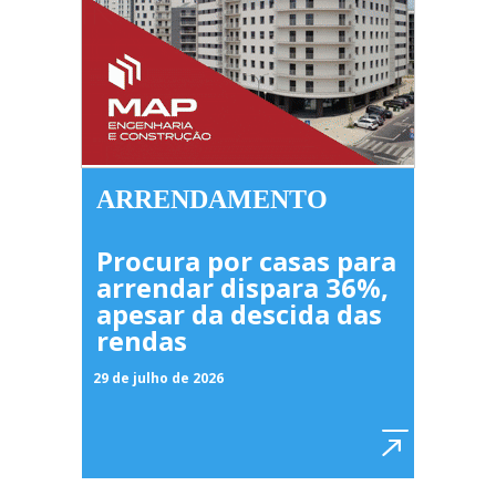
ARRENDAMENTO
Procura por casas para
arrendar dispara 36%,
apesar da descida das
rendas
29 de julho de 2026