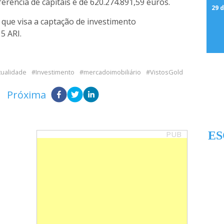
erência de capitais é de 620.274.891,59 euros.
29 d
 que visa a captação de investimento
5 ARI.
tualidade
Investimento
mercadoimobiliário
VistosGold
Próxima
PUB
ES