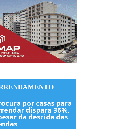
RRENDAMENTO
rocura por casas para
rrendar dispara 36%,
pesar da descida das
endas