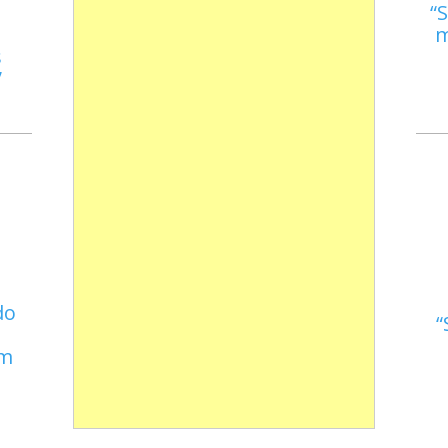
S
m
s
do
em