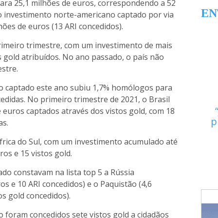
 para 25,1 milhões de euros, correspondendo a 52
EN
 o investimento norte-americano captado por via
lhões de euros (13 ARI concedidos).
primeiro trimestre, com um investimento de mais
s gold atribuídos. No ano passado, o país não
stre.
nto captado este ano subiu 1,7% homólogos para
edidas. No primeiro trimestre de 2021, o Brasil
e euros captados através dos vistos gold, com 18
p
as.
frica do Sul, com um investimento acumulado até
os e 15 vistos gold.
do constavam na lista top 5 a Rússia
os e 10 ARI concedidos) e o Paquistão (4,6
s gold concedidos).
 foram concedidos sete vistos gold a cidadãos