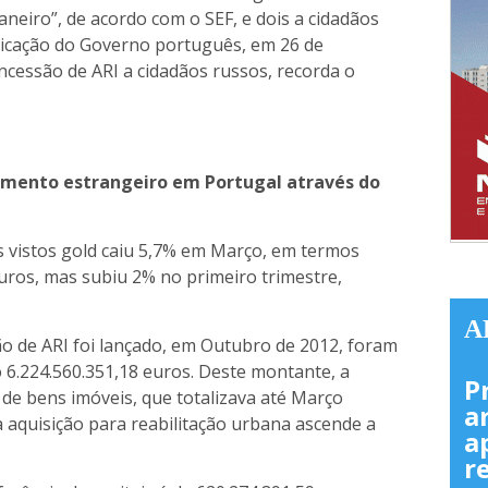
aneiro”, de acordo com o SEF, e dois a cidadãos
ndicação do Governo português, em 26 de
cessão de ARI a cidadãos russos, recorda o
imento estrangeiro em Portugal através do
s vistos gold caiu 5,7% em Março, em termos
uros, mas subiu 2% no primeiro trimestre,
.
A
 de ARI foi lançado, em Outubro de 2012, foram
 6.224.560.351,18 euros. Deste montante, a
P
de bens imóveis, que totalizava até Março
a
a aquisição para reabilitação urbana ascende a
a
r