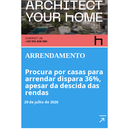
ARRENDAMENTO
Procura por casas para
arrendar dispara 36%,
apesar da descida das
rendas
29 de julho de 2026