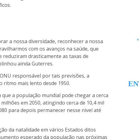
icos.
ar a nossa diversidade, reconhecer a nossa
avilharmos com os avanços na saúde, que
e reduziram drasticamente as taxas de
blinhou ainda Guterres.
NU responsável por tais previsões, a
o ritmo mais lento desde 1950.
EN
m que a população mundial pode chegar a cerca
l milhões em 2050, atingindo cerca de 10,4 mil
080 para depois permanecer nesse nível até
ão da natalidade em vários Estados ditos
 aumento esperado da população nas próximas