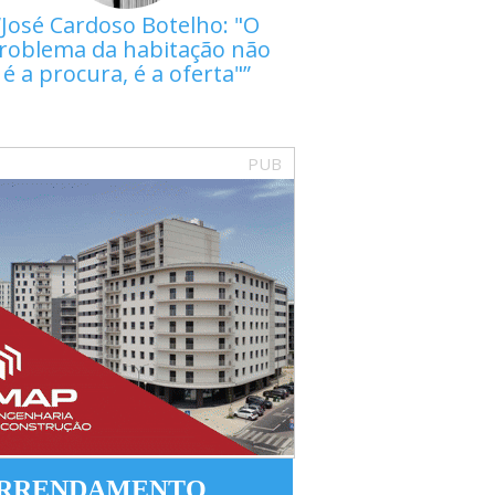
José Cardoso Botelho: "O
roblema da habitação não
é a procura, é a oferta"
PUB
RRENDAMENTO