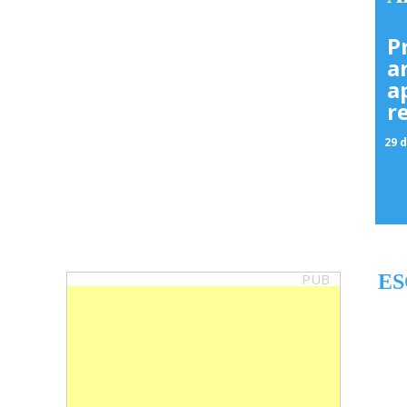
P
a
a
r
29 d
PUB
ES