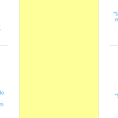
S
m
s
do
em