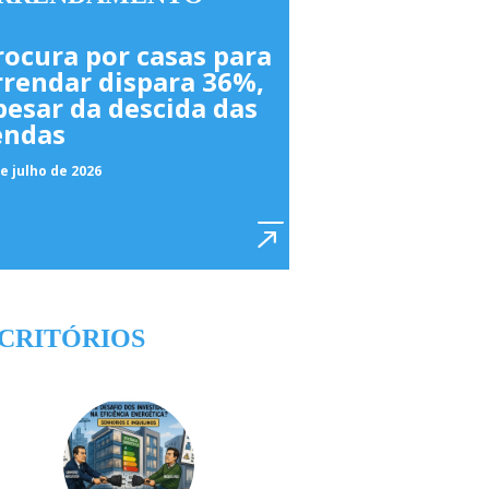
rocura por casas para
rrendar dispara 36%,
pesar da descida das
endas
e julho de 2026
CRITÓRIOS