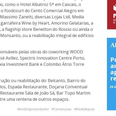
s, como o Hotel Albatroz 5* em Cascais, o
, o foodcourt do Cento Comercial Alegro em
 Massimo Zanetti, diversas Lojas Lidl, Media
 garrafeira Wine by Heart, Amorino Gelatarias, a
, a flagship store Benetton do Rossio ou ainda o
onsanto, ou a reabilitação integral de edifícios
A
esponsáveis pelas obras do coworking WOOD
P
é Avillez, Spectris Innovation Centre Porto,
a
Axia Investment Bank e Colombo Átrio Torre
a
r
ução ou reabilitação do: Belcanto, Bairro do
iolos, Espada Restaurante, Doçaria Conventual
29 d
, Restaurante Sála de João Sá, Bar Topo Martim
tre uma centena de outros espaços.
ImoEmpreendedor
Construcao
Reabilitacao