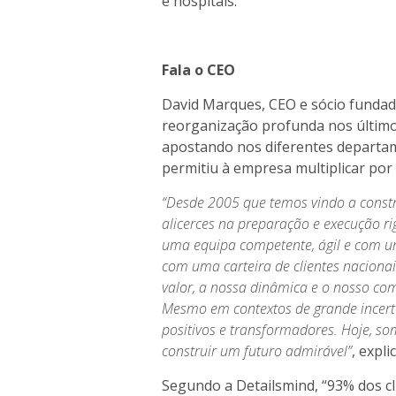
e hospitais.
Fala o CEO
David Marques, CEO e sócio funda
reorganização profunda nos último
apostando nos diferentes departam
permitiu à empresa multiplicar por
“Desde 2005 que temos vindo a constr
alicerces na preparação e execução ri
uma equipa competente, ágil e com u
com uma carteira de clientes naciona
valor, a nossa dinâmica e o nosso co
Mesmo em contextos de grande incert
positivos e transformadores. Hoje, s
construir um futuro admirável”
, expl
Segundo a Detailsmind, “93% dos c