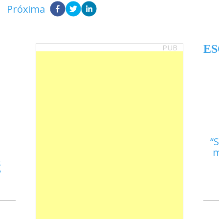
Próxima
PUB
ES
S
m
s