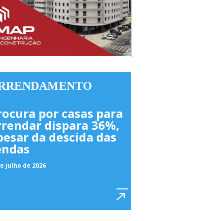
RRENDAMENTO
rocura por casas para
rrendar dispara 36%,
pesar da descida das
endas
e julho de 2026