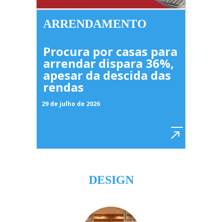
ARRENDAMENTO
Procura por casas para
arrendar dispara 36%,
apesar da descida das
rendas
29 de julho de 2026
DESIGN