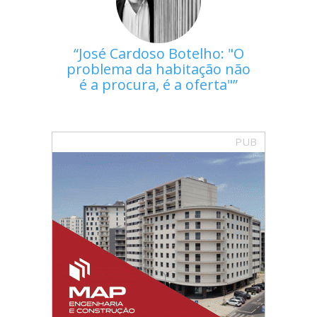
José Cardoso Botelho: "O
problema da habitação não
é a procura, é a oferta"
PUB