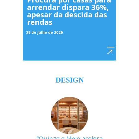
arrendar dispara 36%,
apesar da descida das
rendas
29 de julho de 2026
DESIGN
Quinze e Meio acelera