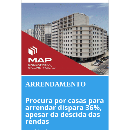
ARRENDAMENTO
Procura por casas para
arrendar dispara 36%,
apesar da descida das
rendas