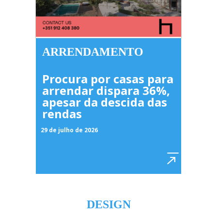
ARRENDAMENTO
Procura por casas para
arrendar dispara 36%,
apesar da descida das
rendas
29 de julho de 2026
DESIGN