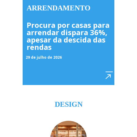
ARRENDAMENTO
Procura por casas para
arrendar dispara 36%,
apesar da descida das
rendas
29 de julho de 2026
DESIGN