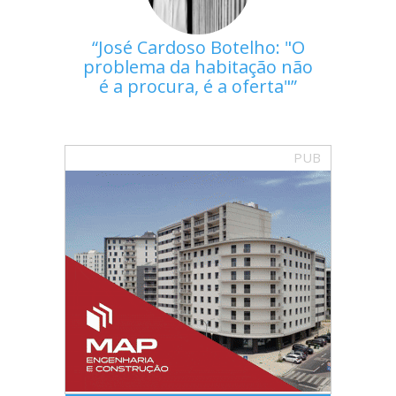
José Cardoso Botelho: "O
problema da habitação não
é a procura, é a oferta"
PUB