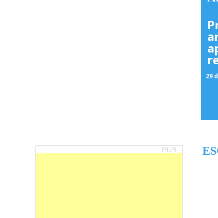
P
a
a
r
29 d
PUB
ES