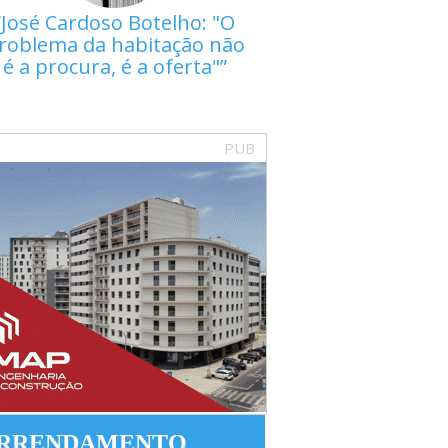
José Cardoso Botelho: "O
roblema da habitação não
é a procura, é a oferta"
PUB
RRENDAMENTO