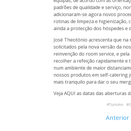
equipas, de acordo com as orientaç
padrões de qualidade e serviço, n
adicionaram-se agora novos proced
rotinas de limpeza e higienização,
ainda a protecção dos hóspedes e d
José Theotónio acrescenta que na 
solicitados pela nova versão da n
reinvenção do room service, e pel
recolher a refeição rapidamente e t
num ambiente de maior distanciam
nossos produtos em self-catering j
mais tranquilo para dar o seu merg
Veja
AQUI
as datas das aberturas d
Turismo
G
Anterior