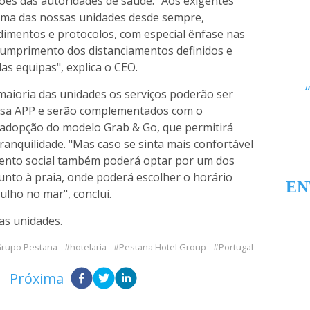
ões das autoridades de saúde. "Aos exigentes
orma das nossas unidades desde sempre,
imentos e protocolos, com especial ênfase nas
 cumprimento dos distanciamentos definidos e
as equipas", explica o CEO.
maioria das unidades os serviços poderão ser
ossa APP e serão complementados com o
a adopção do modelo Grab & Go, que permitirá
ranquilidade. "Mas caso se sinta mais confortável
ento social também poderá optar por um dos
unto à praia, onde poderá escolher o horário
EN
ulho no mar", conclui.
as unidades.
rupo Pestana
hotelaria
Pestana Hotel Group
Portugal
Próxima