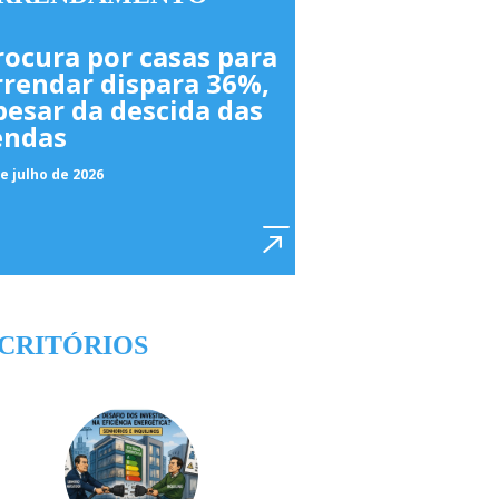
rocura por casas para
rrendar dispara 36%,
pesar da descida das
endas
e julho de 2026
CRITÓRIOS