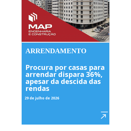
ARRENDAMENTO
Procura por casas para
arrendar dispara 36%,
apesar da descida das
rendas
29 de julho de 2026