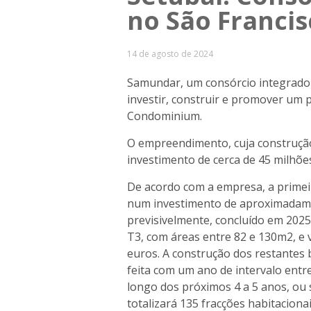
no São Franci
14 de agosto de 2024
Samundar, um consórcio integrado 
investir, construir e promover um p
Condominium.
O empreendimento, cuja construção 
investimento de cerca de 45 milhõe
De acordo com a empresa, a primeir
num investimento de aproximadamen
previsivelmente, concluído em 202
T3, com áreas entre 82 e 130m2, e v
euros. A construção dos restantes b
feita com um ano de intervalo entr
longo dos próximos 4 a 5 anos, ou 
totalizará 135 fracções habitacionai