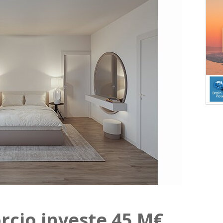
rcio investe 45 M€