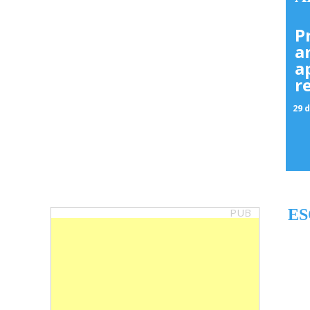
P
a
a
r
29 d
PUB
ES