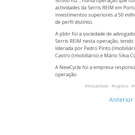
50.000 m2", numa operação que con
actividades da Serris REIM em Port
investimentos superiores a 50 milh
de perfil distinto.
A pbbr foi a sociedade de advogados
Serris REIM nesta operação, tendo 
liderada por Pedro Pinto (Imobiliár
Castro (Imobiliário) e Mário Silva Co
A NewCycle foi a empresa responsáv
operação.
Actualidade
logística
Anterior