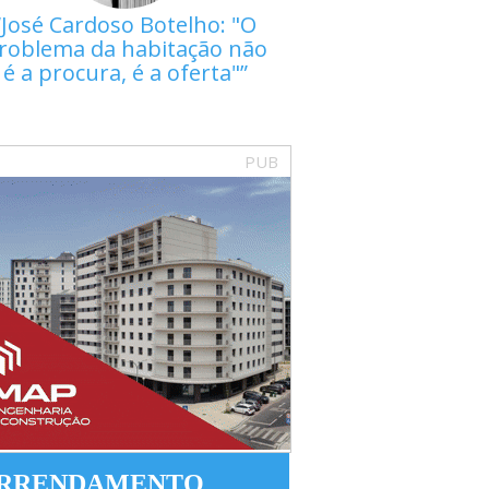
José Cardoso Botelho: "O
roblema da habitação não
é a procura, é a oferta"
PUB
RRENDAMENTO