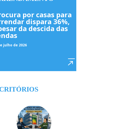
rocura por casas para
rrendar dispara 36%,
pesar da descida das
endas
e julho de 2026
CRITÓRIOS