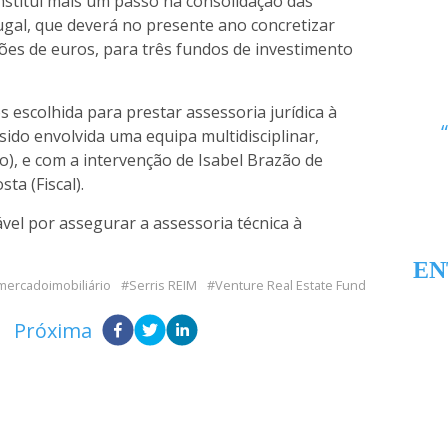
stitui mais um passo na consolidação das
ugal, que deverá no presente ano concretizar
ões de euros, para três fundos de investimento
 escolhida para prestar assessoria jurídica à
sido envolvida uma equipa multidisciplinar,
io), e com a intervenção de Isabel Brazão de
sta (Fiscal).
el por assegurar a assessoria técnica à
EN
mercadoimobiliário
Serris REIM
Venture Real Estate Fund
Próxima