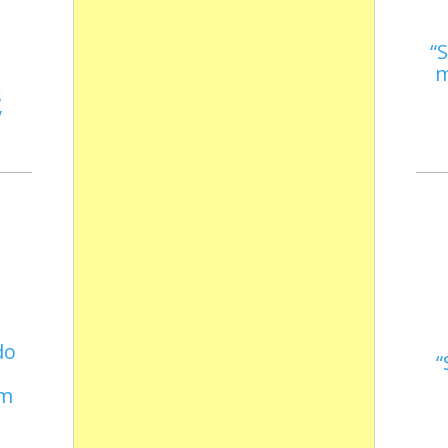
S
m
s
do
em