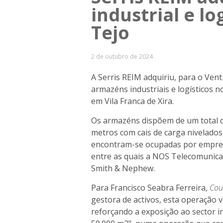
industrial e l
Tejo
2 de outubro de 2024
A Serris REIM adquiriu, para o Ven
armazéns industriais e logísticos n
em Vila Franca de Xira.
Os armazéns dispõem de um total d
metros com cais de carga nivelados
encontram-se ocupadas por empresas
entre as quais a NOS Telecomunicaç
Smith & Nephew.
Para Francisco Seabra Ferreira,
Cou
gestora de activos, esta operação 
reforçando a exposição ao sector i