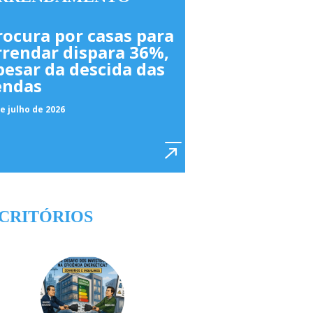
rocura por casas para
rrendar dispara 36%,
pesar da descida das
endas
e julho de 2026
CRITÓRIOS