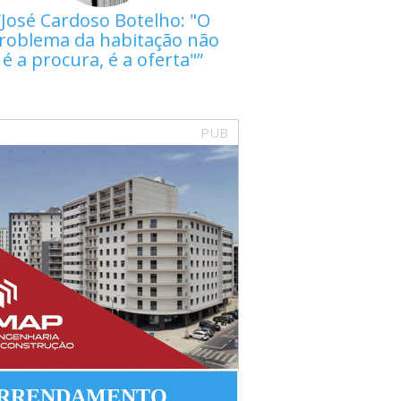
José Cardoso Botelho: "O
roblema da habitação não
é a procura, é a oferta"
PUB
RRENDAMENTO