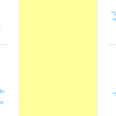
S
m
s
do
em