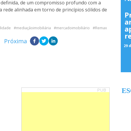
m definida, de um compromisso profundo com a
 rede alinhada em torno de princípios sólidos de
P
a
a
lidade
mediaçãoimobiliária
mercadoimobiliário
Remax
r
Próxima
29 d
PUB
ES