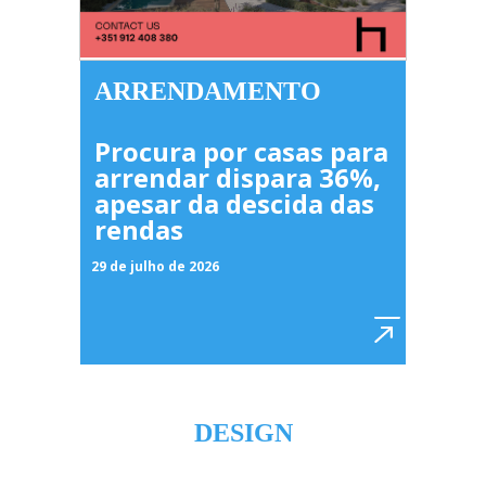
ARRENDAMENTO
Procura por casas para
arrendar dispara 36%,
apesar da descida das
rendas
29 de julho de 2026
DESIGN