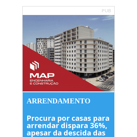
PUB
ARRENDAMENTO
Procura por casas para
arrendar dispara 36%,
apesar da descida das