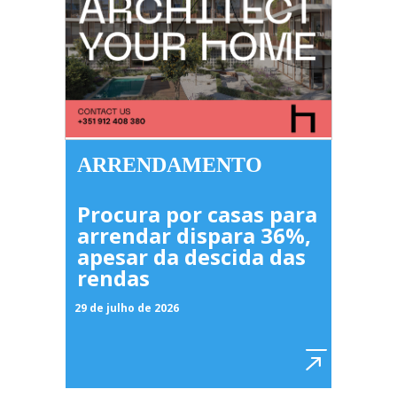
ARRENDAMENTO
Procura por casas para
arrendar dispara 36%,
apesar da descida das
rendas
29 de julho de 2026