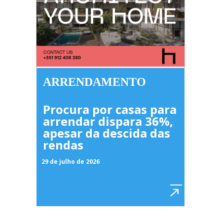
ARRENDAMENTO
Procura por casas para
arrendar dispara 36%,
apesar da descida das
rendas
29 de julho de 2026