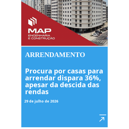
ARRENDAMENTO
Procura por casas para
arrendar dispara 36%,
apesar da descida das
rendas
29 de julho de 2026